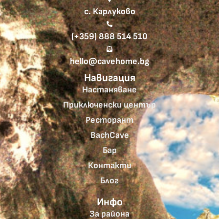
с. Карлуково
(+359) 888 514 510
hello@cavehome.bg
Навигация
Настаняване
Приключенски център
Ресторант
BachCave
Бар
Контакти
Блог
Инфо
За района