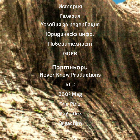
История
Галерия
Условия за резервация
Юридическа инфо.
Поверителност
GDPR
Партньори
Never Know Productions
БТС
360º Mag
The Pine
Magniflex
Orgachim