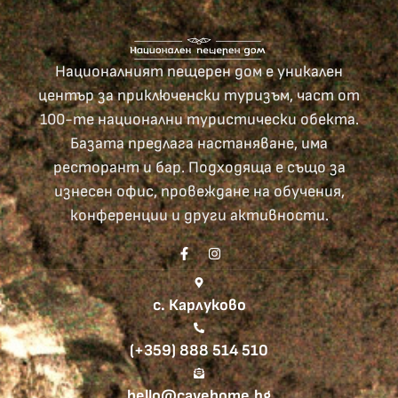
Националният пещерен дом е уникален
център за приключенски туризъм, част от
100-те национални туристически обекта.
Базата предлага настаняване, има
ресторант и бар. Подходяща е също за
изнесен офис, провеждане на обучения,
конференции и други активности.
с. Карлуково
(+359) 888 514 510
hello@cavehome.bg