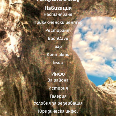
Навигация
Настаняване
Приключенски център
Ресторант
BachCave
Бар
Контакти
Блог
Инфо
За района
История
Галерия
Условия за резервация
Юридическа инфо.