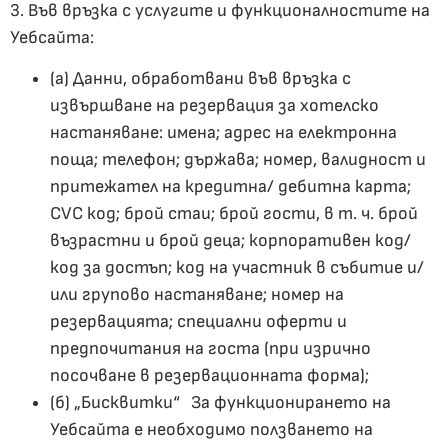
3. Във връзка с услугите и функционалностите на
Уебсайта:
(a) Данни, обработвани във връзка с
извършване на резервация за хотелско
настаняване: имена; адрес на електронна
поща; телефон; държава; номер, валидност и
притежател на кредитна/ дебитна карта;
CVC код; брой стаи; брой гости, в т. ч. брой
възрастни и брой деца; корпоративен код/
код за достъп; код на участник в събитие и/
или групово настаняване; номер на
резервацията; специални оферти и
предпочитания на госта (при изрично
посочване в резервационната форма);
(б) „Бисквитки“ За функционирането на
Уебсайта е необходимо ползването на