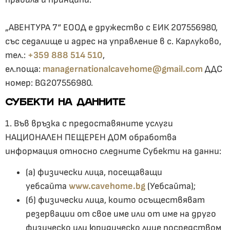
„АВЕНТУРА 7“ ЕООД е дружество с ЕИК 207556980,
със седалище и адрес на управление в с. Карлуково,
тел.:
+359 888 514 510
,
ел.поща:
managernationalcavehome@gmail.com
ДДС
номер: BG207556980.
СУБЕКТИ НА ДАННИТЕ
1. Във връзка с предоставяните услуги
НАЦИОНАЛЕН ПЕЩЕРЕН ДОМ обработва
информация относно следните Субекти на данни:
(а) физически лица, посещаващи
уебсайта
www.cavehome.bg
(Уебсайта);
(б) физически лица, които осъществяват
резервации от свое име или от име на друго
физическо или юридическо лице посредством