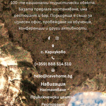
100-те национални туристически обекта.
Базата предлага настаняване, има
ресторант и бар. Подходяща е също за
изнесен офис, провеждане на обучения,
конференции и други активности.
с. Карлуково
(+359) 888 514 510
hello@cavehome.bg
Навигация
Настаняване
Приключенски център
Ресторант