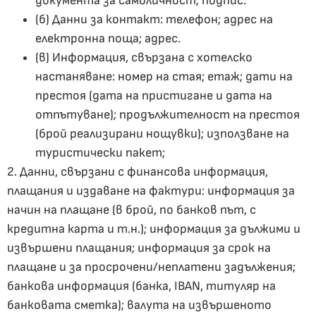
документа за самоличност; подпис.
(б) Данни за контакт: телефон; адрес на
електронна поща; адрес.
(в) Информация, свързана с хотелско
настаняване: номер на стая; етаж; дати на
престоя (дата на пристигане и дата на
отпътуване); продължителност на престоя
(брой реализирани нощувки); използване на
туристически пакет;
2. Данни, свързани с финансова информация,
плащания и издаване на фактури: информация за
начин на плащане (в брой, по банков път, с
кредитна карта и т.н.); информация за дължими и
извършени плащания; информация за срок на
плащане и за просрочени/неплатени задължения;
банкова информация (банка, IBAN, титуляр на
банковата сметка); валута на извършеното