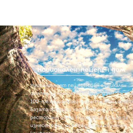
Националният пещерен дом е уникален
център за приключенски туризъм, част 
100-те национални туристически обект
Базата предлага настаняване, има
ресторант и бар. Подходяща е също за
изнесен офис, провеждане на обучения,