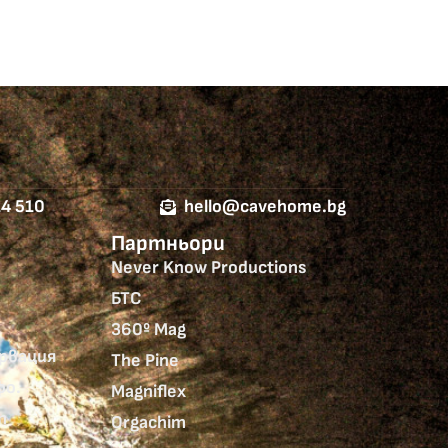
14 510
hello@cavehome.bg
Партньори
Never Know Productions
БТС
360º Mag
ервация
The Pine
фо.
Magniflex
т
Orgachim