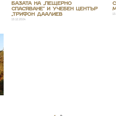
Базата на „Пещерно
С
спасяване“ и учебен център
М
13
„Трифон Даалиев
13.12.2024