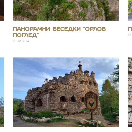
Панорамни беседки “Орлов
П
13
поглед”
13.12.2024