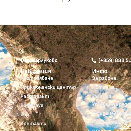
1
2
с. Карлуково
(+359) 888 5
Навигация
Инфо
Настаняване
За района
Приключенски център
История
от
Ресторант
Галерия
а.
Условия за рез
BachCave
Юридическа ин
Бар
Поверителнос
Контакти